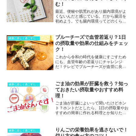
む！
最近、便秘や肌荒れがあり腸内環境がよ
くないんだと感じている。だから腸活を
初めよう。でも腸内環境ってどのくらい
の期間続ければ改善されるんだろうか？
腸内環境はどのくらいの期間で変化改善
する？その答えは・・・「2週間が目
ブルーチーズで血管若返り？1日
健康に楽しく過ごすために！
安！」「まずは2週間！」こ...
の摂取量や効果の仕組みをチェッ
ク！
これから令和の時代を健康にすごすため
にも、血管年齢の若返りにチャレンジ
だ！テレビでブルーチーズが血管に良い
と知ったけど、1日にどのくらいの量を食
べたら効果的と言ってたっけ？というこ
とで今回は、血管年齢が気になる方にブ
ごま油の効果が肝臓を救う？知っ
健康に楽しく過ごすために！
ルーチーズの摂取量や効果...
ておきたい摂取量やおすすめ料
理！
ごま油が肝臓によいって聞いたけどホン
ト？ホントだとしたら、1日の摂取量やお
すすめの簡単に作れる料理とか知りた
い！と、そんな疑問を持ったあなたに向
けて書いたのがこの記事です^^TBSテレ
ビ『ジョブチューン ～アノ職業のヒミツ
りんごの栄養効果を逃さないで！
健康に楽しく過ごすために！
ぶっちゃけます！』...
切り方や食べ方のコツ！