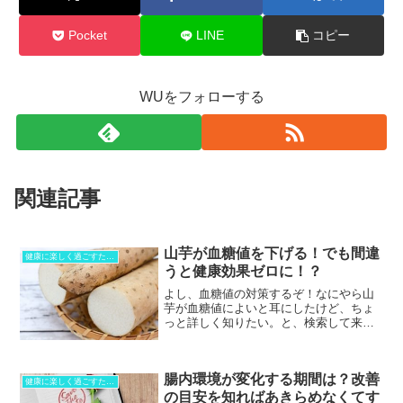
Pocket
LINE
コピー
WUをフォローする
関連記事
山芋が血糖値を下げる！でも間違
健康に楽しく過ごすために！
うと健康効果ゼロに！？
よし、血糖値の対策するぞ！なにやら山
芋が血糖値によいと耳にしたけど、ちょ
っと詳しく知りたい。と、検索して来て
くれたあなたにお伝えしたい。山芋の食
べ方を間違えると、「血糖値を下げる効
果が望めませんよ！」ということです。
腸内環境が変化する期間は？改善
そこで、効果的な食べ方や...
健康に楽しく過ごすために！
の目安を知ればあきらめなくてす