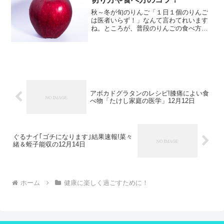
秋～冬が旬のりんご「１日１個のりんご
は医者いらず！」なんて言わてれいます
ね。ところが、普段のりんごの食べ方で
は、その栄養効果を無駄にしているかも
しれません。そこで、テレビ朝日「林修
の今でしょ講座！」から知識のシェアで
す。りんごの栄養効果と医...
アボカドグラタンのレシピ!膝痛によい食
べ物「たけし家庭の医学」12月12日
ぐるナイ｢ゴチになります｣結果速報!菜々
緒＆蛭子能収の12月14日
ホーム
健康に楽しく過ごすために！