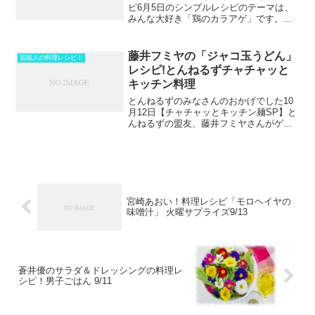
ピ6月5日のシンプルレシピのテーマは、
みんな大好き「鶏のカラアゲ」です。料
理上手の滝沢カレンさんが提案するディ
ップしてオシャレで楽しいカラアゲの作
り方をおさらいします！ ヒルナンデス
藤井フミヤの「ジャコ玉うどん」
芸能人の料理レシピ！
シンプルレシピ滝沢カ...
レシピ!とんねるずチャチャッと
キッチン料理
とんねるずのみなさんのおかげでした10
月12日【チャチャッとキッチン麺SP】と
んねるずの盟友、藤井フミヤさんがゲス
トで登場！藤井フミヤの料理「ジャコ玉
うどん」レシピをおさらいします。うど
んで作るチャチャッと麺レシピお試しあ
れ！ 藤井フミヤの...
宮崎あおい！料理レシピ「モロヘイヤの
味噌汁」 火曜サプライズ9/13
蒼井優のサラダ＆ドレッシングの料理レ
シピ！男子ごはん 9/11