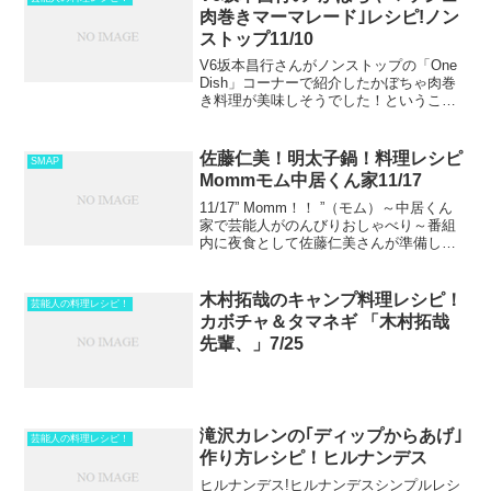
肉巻きマーマレード｣レシピ!ノン
ストップ11/10
V6坂本昌行さんがノンストップの「One
Dish」コーナーで紹介したかぼちゃ肉巻
き料理が美味しそうでした！ということ
で、さっそくレシピをシェアします。美
味しさまでノンストップ！ V6坂本昌行
の｢かぼちゃマッシュ肉巻きマーマレー
佐藤仁美！明太子鍋！料理レシピ
SMAP
ド｣レシピこ...
Mommモム中居くん家11/17
11/17” Momm！！ ”（モム）～中居くん
家で芸能人がのんびりおしゃべり～番組
内に夜食として佐藤仁美さんが準備して
持ってきた料理「明太子鍋」のレシピを
紹介！ 佐藤仁美！明太子鍋！料理レシ
ピMommモム中居くん家11/17明太子鍋ホ
木村拓哉のキャンプ料理レシピ！
芸能人の料理レシピ！
リプ...
カボチャ＆タマネギ 「木村拓哉
先輩、」7/25
滝沢カレンの｢ディップからあげ｣
芸能人の料理レシピ！
作り方レシピ！ヒルナンデス
ヒルナンデス!ヒルナンデスシンプルレシ