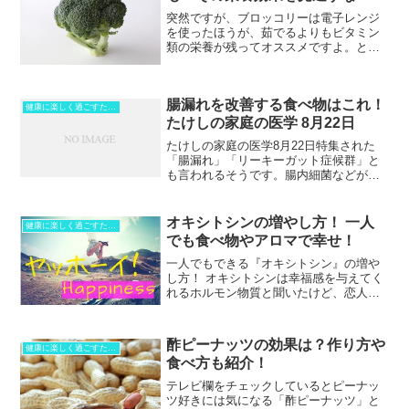
突然ですが、ブロッコリーは電子レンジ
を使ったほうが、茹でるよりもビタミン
類の栄養が残ってオススメですよ。とい
うことで今回は、花野菜のブロッコリー
に秘められた栄養と健康効果に迫りま
す。ブロッコリーって野菜なのにタンパ
腸漏れを改善する食べ物はこれ！
ク質が豊富なんです。いわゆ...
健康に楽しく過ごすために！
たけしの家庭の医学 8月22日
たけしの家庭の医学8月22日特集された
「腸漏れ」「リーキーガット症候群」と
も言われるそうです。腸内細菌などが腸
から漏れ出て、血管から身体全体に周っ
てしまう。そして、喘息や脳梗塞などさ
まざまな症状を引き起こしてしまうとい
オキシトシンの増やし方！ 一人
健康に楽しく過ごすために！
う恐ろしい病気。そんな...
でも食べ物やアロマで幸せ！
一人でもできる『オキシトシン』の増や
し方！ オキシトシンは幸福感を与えてく
れるホルモン物質と聞いたけど、恋人と
ハグしたり、好きな人と電話しながら抱
きまくらを抱く、ペットを撫でたり抱っ
こしたりとか独り身の私にはできない！
酢ピーナッツの効果は？作り方や
健康に楽しく過ごすために！
でも幸福感が欲しい、だ...
食べ方も紹介！
テレビ欄をチェックしているとピーナッ
ツ好きには気になる「酢ピーナッツ」と