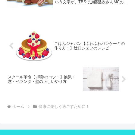
いう文字が。TBSで加藤浩次さんMCの
「この差ってなんですか？」(6月19日)で
取り上げられ紹介されるとのこと。私は
ダイエットや食後の血糖値のことを考え
てお酢も毎日欠か...
ごはんジャパン【ふわふわパンケーキの
作り方！】辻口シェフのレシピ
スクール革命【 掃除のコツ！】換気・
窓・ベランダ・壁の正しいやり方
ホーム
健康に楽しく過ごすために！