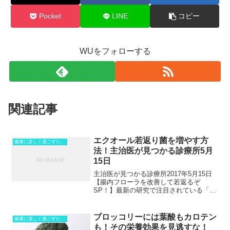
Pocket
LINE
コピー
WUをフォローする
関連記事
エクオール若返り菌を増やす方
健康に楽しく過ごすために！
法！主治医が見つかる診療所5月
15日
主治医が見つかる診療所2017年5月15日
【腸内フローラを改善して若返るぞ
SP！】最新の研究で注目されている「若
返り菌」なるものがあるとが紹介されま
した。それは、美肌やガン予防にも良い
腸内細菌だといいます。その注目の若返
ブロッコリーには葉酸もカロテン
健康に楽しく過ごすために！
り菌とは「エクオール...
も！その栄養効果を見逃すな！