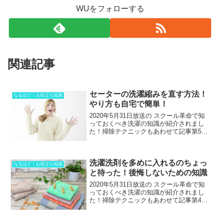
WUをフォローする
関連記事
セーターの洗濯縮みを直す方法！
なるほど！お役立ち知識
やり方も自宅で簡単！
2020年5月31日放送の スクール革命で知
っておくべき洗濯の知識が紹介されまし
た！掃除テクニックもあわせて記事第5段
になりま。紹介された内容には「洗濯で
縮んでしまったセーターを直す方
法！」、さらに「服のシワが付きにくく
洗濯洗剤を多めに入れるのちょっ
なる洗濯方法！」も！...
なるほど！お役立ち知識
と待った！後悔しないための知識
2020年5月31日放送の スクール革命で知
っておくべき洗濯の知識が紹介されまし
た！掃除テクニックもあわせて記事第4段
になりました。紹介された内容には「洗
濯洗剤を多めに入れる」とどうなるかの