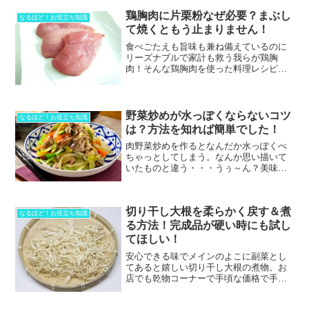
答えもありましたよ！家事代行マッチン
鶏胸肉に片栗粉なぜ必要？まぶし
グサービス「タ...
なるほど！お役立ち知識
て焼くともう止まりません！
食べごたえも旨味も兼ね備えているのに
リーズナブルで家計も救う我らが鶏胸
肉！そんな鶏胸肉を使った料理レシピを
見ていると、片栗粉をまぶすと出てくる
ことが多いがそれはなぜなのか？どんな
理由で片栗粉が必要なのか？面倒だから
はぶきたいのですが・・・。...
野菜炒めが水っぽくならないコツ
なるほど！お役立ち知識
は？方法を知れば簡単でした！
肉野菜炒めを作るとなんだか水っぽくべ
ちゃっとしてしまう。なんか思い描いて
いたものと違う・・・うぅ～ん？美味し
い野菜炒めを家で作りたい。簡単なコツ
やポイントが知りたいYo！という方に、
日テレ「ヒルナンデス」で紹介されてい
切り干し大根を柔らかく戻す＆煮
た肉野菜炒めを美味しく...
なるほど！お役立ち知識
る方法！完成品が硬い時にも試し
てほしい！
安心できる味でメインのよこに副菜とし
てあると嬉しい切り干し大根の煮物。お
店でも乾物コーナーで手頃な価格で手に
入り長期ストックもできて使い勝手のい
い食材ですよね。そこでこの記事ではそ