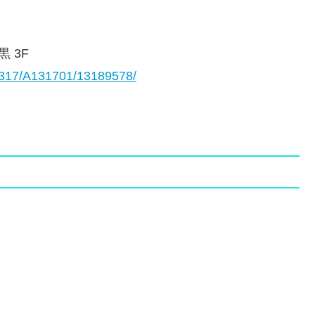
 3F
A1317/A131701/13189578/