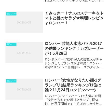
れだけいい人?ドッキリで検証！という企
画。今回、検証されるのは、DJ KOO、
ELTいっくん、みやぞんの３人です。ド
ッキリのシチュエーションは、質問攻め
くみっきー！ナスのステーキ＆ト
ロンハー
してくるタク...
マトと桃のサラダ★料理レシピｂ
ｙロンハー！
ロンハー!芸能人水泳バトル2017
ロンハー
の結果ランキング！カズレーザー
が！5月26日
ロンドンハーツ総勢24人の芸能人がチャ
レンジしたガチンコ水泳対決！ロンハー
水泳2017２５ｍ自由形レースのタイムが
良かった上位者を紹介します。 ロンハ
ー!芸能人水泳バトル2017タイム結果ラン
キング！２５ｍ自由形レースみなさんク
ロンハー｢女性がなりたい顔-1グ
ロンハー
ロールで泳い...
ランプリ｣結果ランキング!1位は
誰？11月24日ロンドンハーツ
ロンハー(ロンドンハーツ)で人気の企画
『女性がなりたい顔-1グランプリ団体
戦』が再度開催です！選ばれし女性芸能
人30名のうちで羨ましい「なりたい顔」