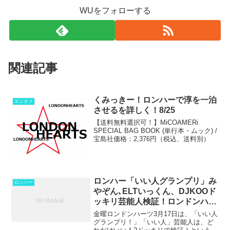
WUをフォローする
関連記事
くみっきー！ロンハーで淳を一泊
エンタメ
させるを詳しく！8/25
【送料無料選択可！】MiCOAMERi
SPECIAL BAG BOOK (単行本・ムック) /
宝島社価格：2,376円（税込、送料別）
ロンハー「いい人グランプリ」み
ロンハー
やぞん､ELTいっくん、DJKOOド
ッキリ芸能人検証！ロンドンハー
ツ3月17日
金曜ロンドンハーツ3月17日は、「いい人
グランプリ！」「いい人」芸能人は、ど