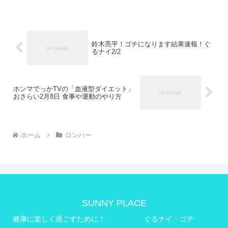
はいったい誰なのか?一般の女性たちにま
じめに聞き取り調査を行いました。その
結果にスタジオの女...
鈴木亮平！ゴチになります結果速報！ぐ
るナイ2/2
ホンマでっかTVの「血液型ダイエット」
おさらい2月8日 食事や運動のやり方
ホーム
ロンハー
SUNNY PLACE
健康に楽しく過ごすために！
ぐるナイ・ゴチ