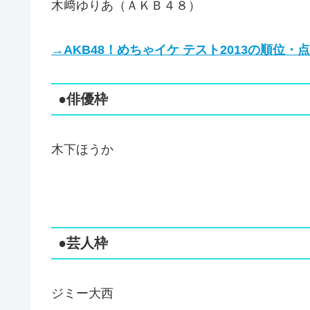
木﨑ゆりあ（ＡＫＢ４８）
→AKB48！めちゃイケ テスト2013の順位・
●俳優枠
木下ほうか
●芸人枠
ジミー大西