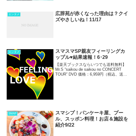
広辞苑が赤くなった理由は？クイ
エンタメ
ズやさしいね！11/17
スマスマSP親友フィーリングカ
エンタメ
ップル♥結果速報！6･29
【楽天ブックスならいつでも送料無料】
Mr.S “saikou de saikou no CONCERT
TOUR” DVD 価格：6,959円（税込、送料
込）
スマシプ！パンケーキ屋、プー
SMAP
ル、スッポン料理！お店＆施設を
紹介9/22