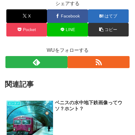
シェアする
X
Facebook
はてブ
Pocket
LINE
コピー
WUをフォローする
関連記事
ベニスの水中地下鉄画像ってウ
エンタメ
ソ？ホント？