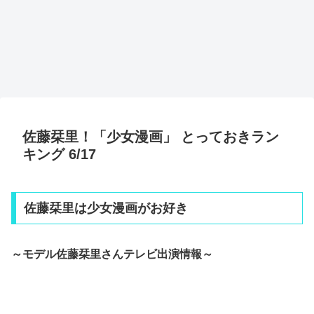
佐藤栞里！「少女漫画」 とっておきラン
キング 6/17
佐藤栞里は少女漫画がお好き
～モデル佐藤栞里さんテレビ出演情報～