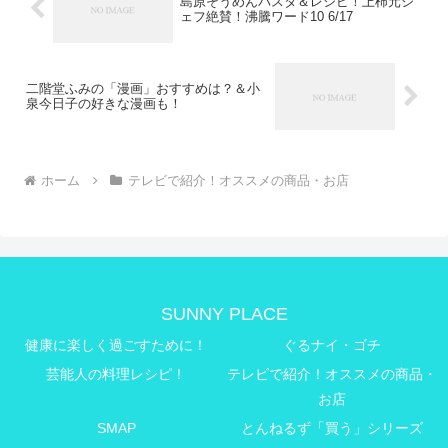
島原そうめんパスタ＆レシピ！上柿元シ
ェフ絶賛！沸騰ワード10 6/17
二階堂ふみの「漫画」おすすめは？＆小
泉今日子の好きな漫画も！
ホーム
テレビで紹介！オススメの商品・お店
SUNNY PLACE
健康に楽しく過ごすために！
ぐるナイ・ゴチ
芸能人の料理レシピ！
テレビで紹介！オススメの商品・
お店
SMAP
とんねるず「買う」シリーズ