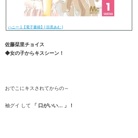
ハニー 1【電子書籍】[ 目黒あむ ]
佐藤栞里チョイス
◆女の子からキスシーン！
おでこにキスされてからの～
袖グイ して
「 口がいい… 」！