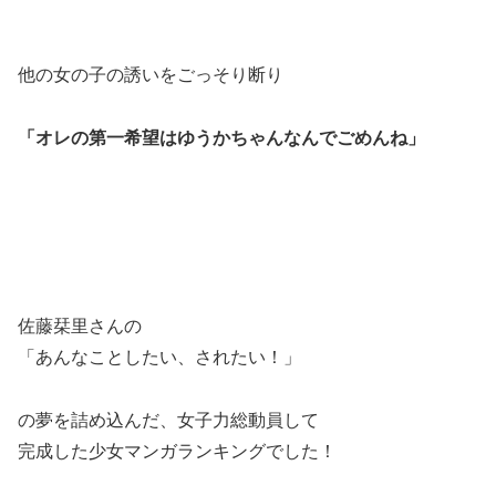
他の女の子の誘いをごっそり断り
「オレの第一希望はゆうかちゃんなんでごめんね」
佐藤栞里さんの
「あんなことしたい、されたい！」
の夢を詰め込んだ、女子力総動員して
完成した少女マンガランキングでした！