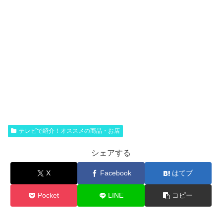
テレビで紹介！オススメの商品・お店
シェアする
X
Facebook
はてブ
Pocket
LINE
コピー