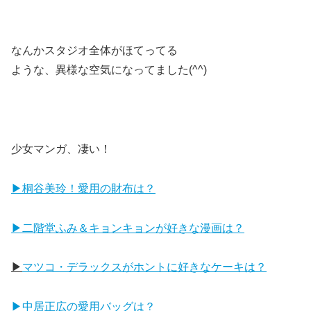
なんかスタジオ全体がほてってる
ような、異様な空気になってました(^^)
少女マンガ、凄い！
▶桐谷美玲！愛用の財布は？
▶二階堂ふみ＆キョンキョンが好きな漫画は？
▶
マツコ・デラックスがホントに好きなケーキは？
▶
中居正広の愛用バッグは？