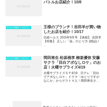
バトルお店紹介！10/8
王様のブランチ！吉田羊が買い物
テレビで紹介！オススメの商品・お店
したお店を紹介！10/17
日経ヘルス 2015年9月号 【表紙】 吉田羊
【特集】 正しい「油」のとり方 (雑誌) /
...
岡田将生 松坂桃李 柳楽優弥 安藤
テレビで紹介！オススメの商品・お店
サクラ「目白アポなしロケ」のお
店！火曜サプライズ4/19
火曜サプライズＳＰ4/19 日テレ「目白
でアポなしロケ」ドラマ「ゆとりですが
なにか」からゲスト４人！岡田将生さ
ん 松坂桃李さん 柳楽優弥さん 安藤サ
クラさんゲストとウェンツさんが食事し
たお店＆メニューを紹介！カレーにステ
ーキが乗ってる！オム...