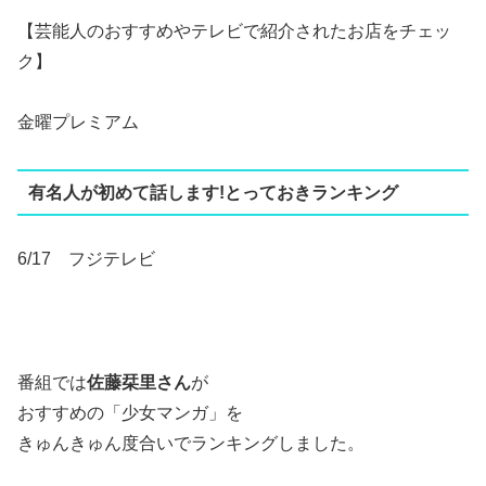
【芸能人のおすすめやテレビで紹介されたお店をチェッ
ク】
金曜プレミアム
有名人が初めて話します!とっておきランキング
6/17 フジテレビ
番組では
佐藤栞里さん
が
おすすめの「少女マンガ」を
きゅんきゅん度合いでランキングしました。