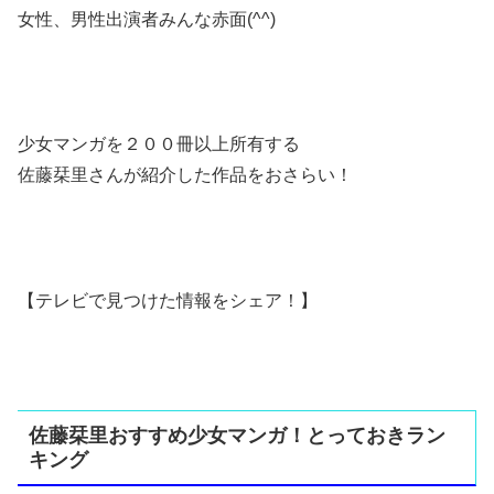
女性、男性出演者みんな赤面(^^)
少女マンガを２００冊以上所有する
佐藤栞里さんが紹介した作品をおさらい！
【テレビで見つけた情報をシェア！】
佐藤栞里おすすめ少女マンガ！とっておきラン
キング