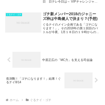
日 日テレ今日は～ VIPチャレンジャー
ゲストに国民栄誉賞 高橋尚子さんと吉田
沙保里さんを迎えたゴチバトル！東京オ
リンピックが迫る中、マラソン界とレス
ゴチ新メンバー2018のジャニー
ぐるナイ・ゴチ
リング界...
ズ枠は中島健人で決まり？(予想)
ぐるナイのメイン企画である「ゴチにな
ります！」。その2018年の第１回目のバ
トルが今夜、1月１８日の１９時からの2
時間ＳＰで放送です。2018年になってゴ
チバトルもシリーズ19となります。そう
思うと、めちゃくちゃ長寿企画ですね。
新メンバーが...
中居正広の「MC力」を支える司会論
長渕剛！「ゴチになります！」結果！ぐ
るナイ8/14
ホーム
ぐるナイ・ゴチ