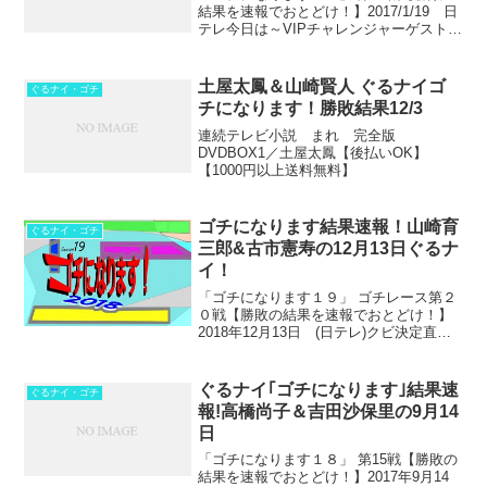
結果を速報でおとどけ！】2017/1/19 日
テレ今日は～VIPチャレンジャーゲストに
関ジャニ∞横山裕さんを迎えたゴチバト
ル！横山裕&新メンバー渡辺直美、大杉
漣、先輩ゴチメンバーの順位や自腹額は
土屋太鳳＆山崎賢人 ぐるナイゴ
ぐるナイ・ゴチ
いかに？...
チになります！勝敗結果12/3
連続テレビ小説 まれ 完全版
DVDBOX1／土屋太鳳【後払いOK】
【1000円以上送料無料】
ゴチになります結果速報！山崎育
ぐるナイ・ゴチ
三郎&古市憲寿の12月13日ぐるナ
イ！
「ゴチになります１９」 ゴチレース第２
０戦【勝敗の結果を速報でおとどけ！】
2018年12月13日 (日テレ)クビ決定直
前！2018年のぐるナイゴチも今夜を含め
て残すところ２戦となってしまいまし
た。そんな緊張感ある今日は～ VIPチャ
ぐるナイ｢ゴチになります｣結果速
ぐるナイ・ゴチ
レンジャ...
報!高橋尚子＆吉田沙保里の9月14
日
「ゴチになります１８」 第15戦【勝敗の
結果を速報でおとどけ！】2017年9月14