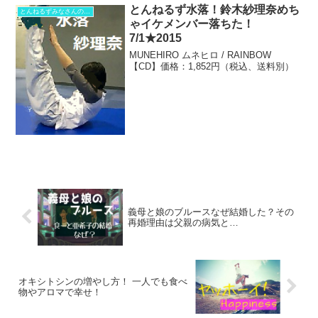
とんねるず水落！鈴木紗理奈めち
とんねるずみなさんのおかげでした
ゃイケメンバー落ちた！
7/1★2015
MUNEHIRO ムネヒロ / RAINBOW
【CD】価格：1,852円（税込、送料別）
義母と娘のブルースなぜ結婚した？その
再婚理由は父親の病気と…
オキシトシンの増やし方！ 一人でも食べ
物やアロマで幸せ！