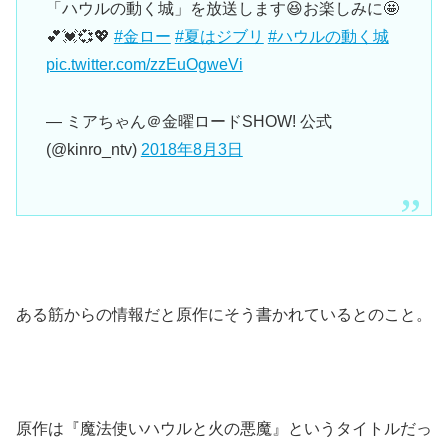
「ハウルの動く城」を放送します😆お楽しみに🤩
💕💓💞💖
#金ロー
#夏はジブリ
#ハウルの動く城
pic.twitter.com/zzEuOgweVi
— ミアちゃん＠金曜ロードSHOW! 公式
(@kinro_ntv)
2018年8月3日
ある筋からの情報だと原作にそう書かれているとのこと。
原作は
『魔法使いハウルと火の悪魔』
というタイトルだっ