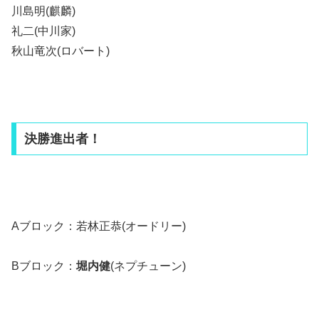
川島明(麒麟)
礼二(中川家)
秋山竜次(ロバート)
決勝進出者！
Aブロック：
若林正恭
(オードリー)
Bブロック：
堀内健
(ネプチューン)