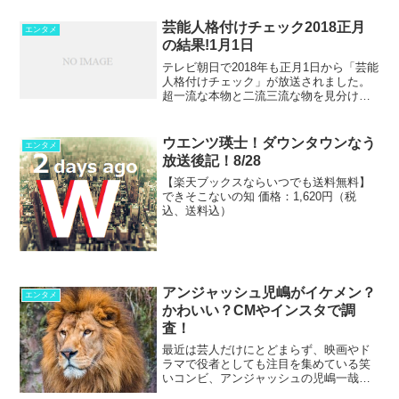
報なのでここでみなさんにシェシアしま
す。ただし、私が見たのは30位からだっ
芸能人格付けチェック2018正月
エンタメ
たのでご了承くださ...
の結果!1月1日
テレビ朝日で2018年も正月1日から「芸能
人格付けチェック」が放送されました。
超一流な本物と二流三流な物を見分ける
人気番組。出演者は芸能界でその地位を
不動のものとしたとてもとても豪華な芸
能人のみなさん。しかし、その方々が見
ウエンツ瑛士！ダウンタウンなう
エンタメ
るも無残にどんどん...
放送後記！8/28
【楽天ブックスならいつでも送料無料】
できそこないの知 価格：1,620円（税
込、送料込）
アンジャッシュ児嶋がイケメン？
エンタメ
かわいい？CMやインスタで調
査！
最近は芸人だけにとどまらず、映画やド
ラマで役者としても注目を集めている笑
いコンビ、アンジャッシュの児嶋一哉さ
ん。けっこう「児島」と検索している人