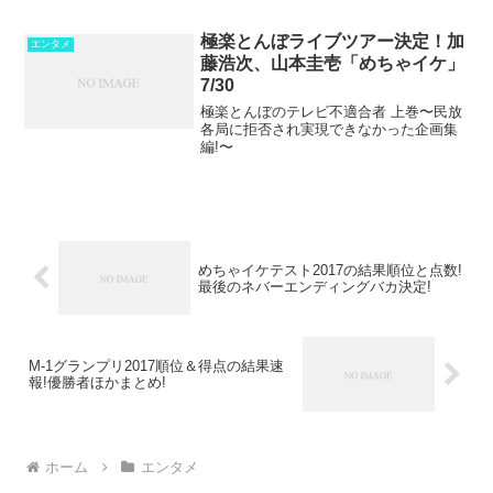
多いようですが、「児嶋」が正解。いつ
の間にかイジられキャラとなってしまい
極楽とんぼライブツアー決定！加
ましたが、ネットでは「イ...
エンタメ
藤浩次、山本圭壱「めちゃイケ」
7/30
極楽とんぼのテレビ不適合者 上巻〜民放
各局に拒否され実現できなかった企画集
編!〜
めちゃイケテスト2017の結果順位と点数!
最後のネバーエンディングバカ決定!
M-1グランプリ2017順位＆得点の結果速
報!優勝者ほかまとめ!
ホーム
エンタメ