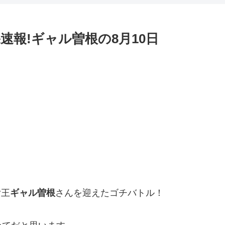
速報!ギャル曽根の8月10日
女王
ギャル曽根
さんを迎えたゴチバトル！