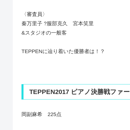
〈審査員〉
秦万里子 ?服部克久 宮本笑里
&スタジオの一般客
TEPPENに辿り着いた優勝者は！？
TEPPEN2017 ピアノ決勝戦フ
岡副麻希 225点