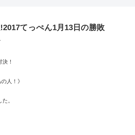
!2017てっぺん1月13日の勝敗
ビ
対決！
あの人！》
した。