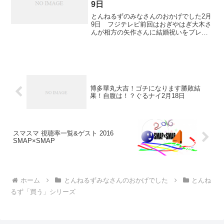
9日
とんねるずのみなさんのおかげでした2月
9日 フジテレビ前回はおぎやはぎ大木さ
んが相方の矢作さんに結婚祝いをプレゼ
ントしました。その流れで、今週の企画
も「買うシリーズ」です。今回は、結婚
祝いをもらえて喜んでいた矢作さんが逆
にターゲットに。とん...
博多華丸大吉！ゴチになります勝敗結
果！自腹は！？ぐるナイ2月18日
スマスマ 視聴率一覧&ゲスト 2016
SMAP×SMAP
ホーム
とんねるずみなさんのおかげでした
とんね
るず「買う」シリーズ