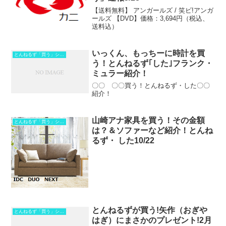
【送料無料】 アンガールズ / 笑ビ!アンガ
ールズ 【DVD】価格：3,694円（税込、
送料込）
いっくん、もっちーに時計を買
とんねるず「買う」シリーズ
う！とんねるず｢した｣フランク・
ミュラー紹介！
〇〇 〇〇買う！とんねるず・した〇〇
紹介！
山崎アナ家具を買う！その金額
とんねるず「買う」シリーズ
は？＆ソファーなど紹介！とんね
るず・ した10/22
とんねるずが買う!矢作（おぎや
とんねるず「買う」シリーズ
はぎ）にまさかのプレゼント!2月