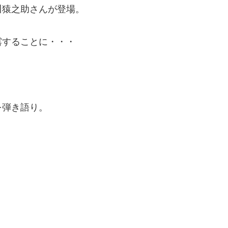
川猿之助さんが登場。
露することに・・・
を弾き語り。