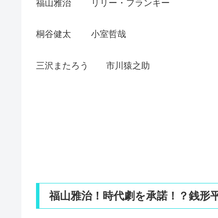
福山雅治 リリー・フランキー
桐谷健太 小室哲哉
三沢またろう 市川猿之助
福山雅治！時代劇を承諾！？銭形