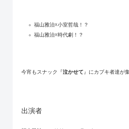
福山雅治☓小室哲哉！？
福山雅治☓時代劇！？
今宵もスナック『
泣かせて
』にカブキ者達が
出演者