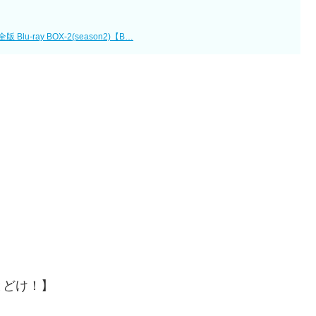
ray BOX-2(season2)【B…
とどけ！】