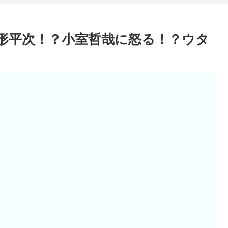
形平次！？小室哲哉に怒る！？ウタ