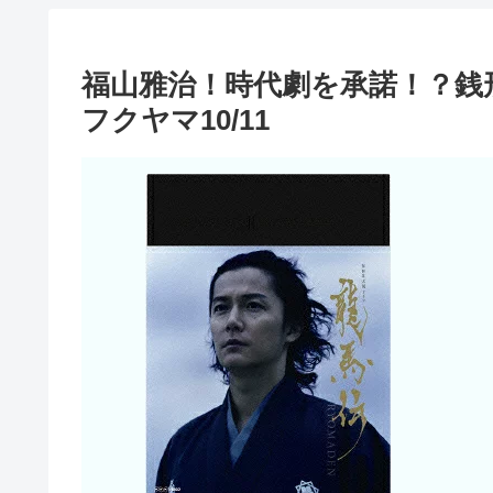
福山雅治！時代劇を承諾！？銭
フクヤマ10/11