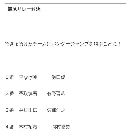
競泳リレー対決
急きょ負けたチームはバンジージャンプを飛ぶことに！
１番 草なぎ剛 浜口優
２番 香取慎吾 有野晋哉
３番 中居正広 矢部浩之
４番 木村拓哉 岡村隆史