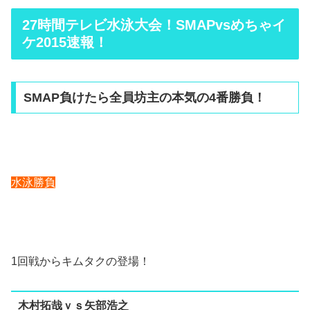
27時間テレビ水泳大会！SMAPvsめちゃイ
ケ2015速報！
SMAP負けたら全員坊主の本気の4番勝負！
水泳勝負
1回戦からキムタクの登場！
木村拓哉ｖｓ矢部浩之