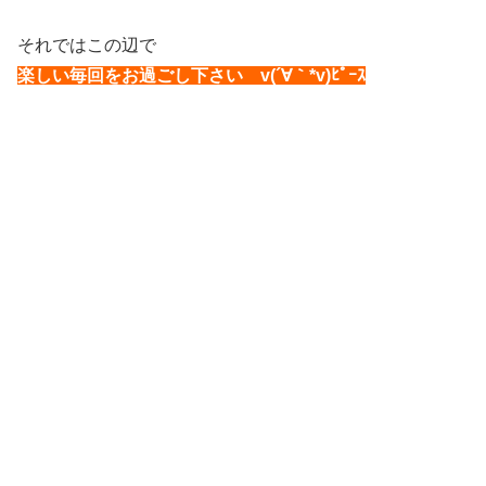
それではこの辺で
楽しい毎回をお過ごし下さい v(´∀｀*v)ﾋﾟｰｽ