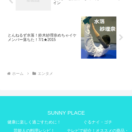
イン
とんねるず水落！鈴木紗理奈めちゃイケ
メンバー落ちた！7/1★2015
ホーム
エンタメ
SUNNY PLACE
健康に楽しく過ごすために！
ぐるナイ・ゴチ
芸能人の料理レシピ！
テレビで紹介！オススメの商品・