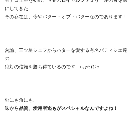
モナコ王室を初め、世界の
ロイヤルファミリー
達の舌を虜
にしてきた
その存在は、今やバター・オブ・バターなのであります！
勿論、三ツ星シェフからバターを愛する有名パティシエ達
の
絶対の信頼を勝ち得ているのです (-д☆)ｷﾗｯ
兎にも角にも、
味から品質、愛用者迄もがスペシャルなんですよね！