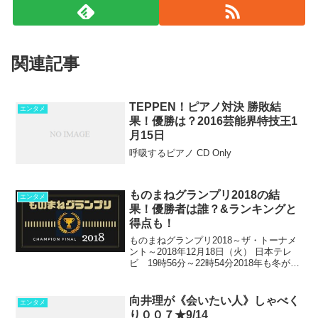
関連記事
TEPPEN！ピアノ対決 勝敗結
エンタメ
果！優勝は？2016芸能界特技王1
月15日
呼吸するピアノ CD Only
ものまねグランプリ2018の結
エンタメ
果！優勝者は誰？&ランキングと
得点も！
ものまねグランプリ2018～ザ・トーナメ
ント～2018年12月18日（火） 日本テレ
ビ 19時56分～22時54分2018年も冬が到
来し年末。そしてこの時期恒例のものま
ね王者を決める最終決戦。そんなものま
ね芸人たちのプラドを掛けた戦いがた
向井理が《会いたい人》しゃべく
エンタメ
っ...
り００７★9/14