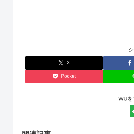
シ
X
Pocket
WUを